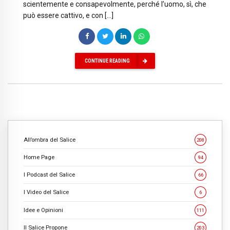
scientemente e consapevolmente, perché l’uomo, sì, che
può essere cattivo, e con […]
CONTINUE READING
All’ombra del Salice
208
Home Page
94
I Podcast del Salice
66
I Video del Salice
6
Idee e Opinioni
111
Il Salice Propone
203