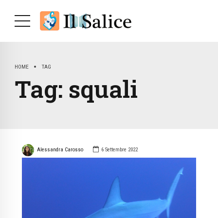
HOME
TAG
Tag:
squali
Alessandra Carosso
6 Settembre 2022