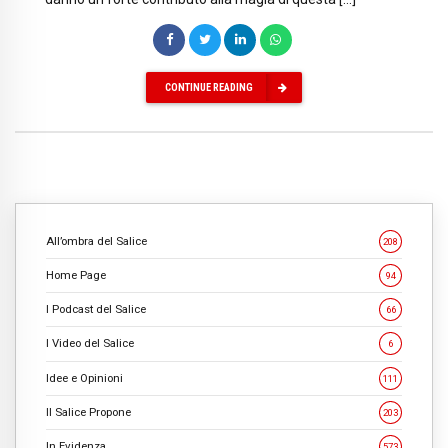
CONTINUE READING
All’ombra del Salice
208
Home Page
94
I Podcast del Salice
66
I Video del Salice
6
Idee e Opinioni
111
Il Salice Propone
203
In Evidenza
573