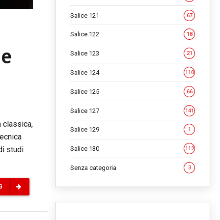
Salice 121
67
Salice 122
18
 e
Salice 123
21
Salice 124
110
Salice 125
66
Salice 127
141
 classica,
Salice 129
1
tecnica
Salice 130
di studi
112
Senza categoria
3
G