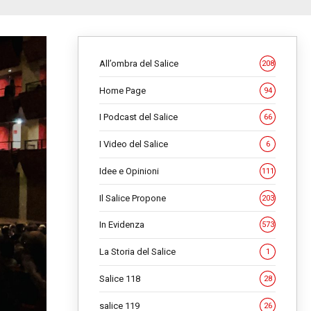
All’ombra del Salice
208
Home Page
94
I Podcast del Salice
66
I Video del Salice
6
Idee e Opinioni
111
Il Salice Propone
203
In Evidenza
573
La Storia del Salice
1
Salice 118
28
salice 119
26