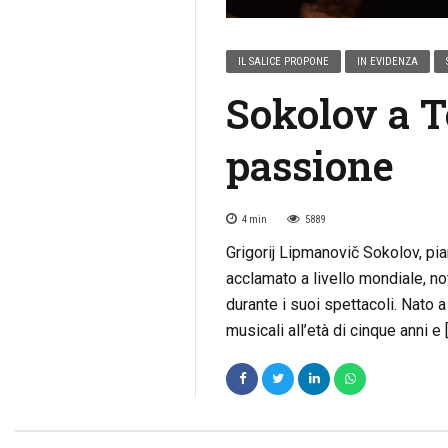
IL SALICE PROPONE
IN EVIDENZA
Sokolov a T
passione
4
min
5889
Grigorij Lipmanovič Sokolov, pi
acclamato a livello mondiale, no
durante i suoi spettacoli. Nato 
musicali all’età di cinque anni e 