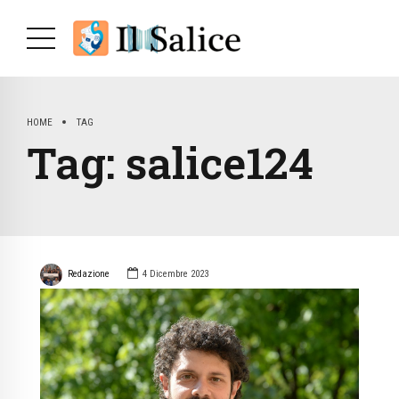
HOME
TAG
Tag:
salice124
Redazione
4 Dicembre 2023