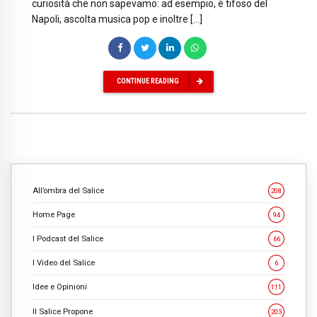
curiosità che non sapevamo: ad esempio, è tifoso del
Napoli, ascolta musica pop e inoltre […]
CONTINUE READING
All’ombra del Salice
208
Home Page
94
I Podcast del Salice
66
I Video del Salice
6
Idee e Opinioni
111
Il Salice Propone
203