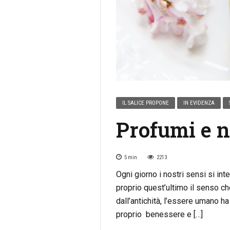
IL SALICE PROPONE
IN EVIDENZA
Profumi e n
5
min
2213
Ogni giorno i nostri sensi si inte
proprio quest’ultimo il senso che
dall’antichità, l’essere umano ha
proprio benessere e […]