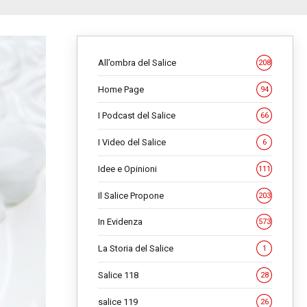
All’ombra del Salice
208
Home Page
94
I Podcast del Salice
66
I Video del Salice
6
Idee e Opinioni
111
Il Salice Propone
203
In Evidenza
573
La Storia del Salice
1
Salice 118
28
salice 119
26