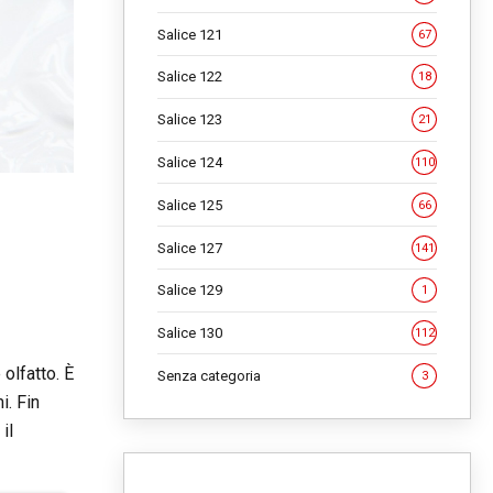
Salice 121
67
Salice 122
18
Salice 123
21
Salice 124
110
Salice 125
66
Salice 127
141
Salice 129
1
Salice 130
112
 olfatto. È
Senza categoria
3
i. Fin
il