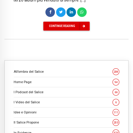
CONTINUE READING
All’ombra del Salice
208
Home Page
94
I Podcast del Salice
66
I Video del Salice
6
Idee e Opinioni
111
Il Salice Propone
203
In Evidenza
573