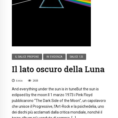
IL SALICE PROPONE
IN EVIDENZA
SALICE 125
Il lato oscuro della Luna
6
min
2408
And everything under the sun is in tuneBut the sun is
eclipsed by the moon Il 1 marzo 1973 i Pink Floyd
pubblicarono “The Dark Side of the Moon“, un capolavoro
che unisce il Progressive, l’Art-Rock e la psichedelia, uno
dei dischi più acclamati dalla critica mondiale, nonché il
terzo album più venduto di sempre. […]