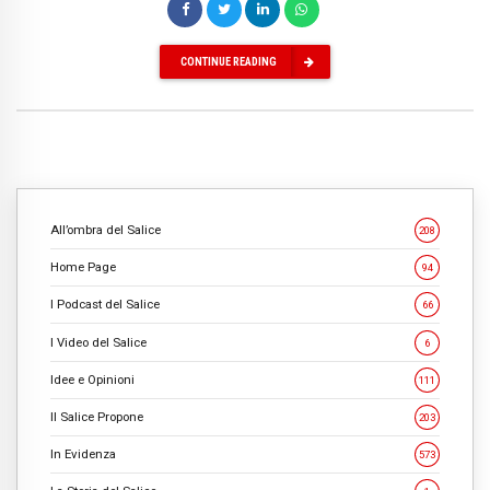
CONTINUE READING
All’ombra del Salice
208
Home Page
94
I Podcast del Salice
66
I Video del Salice
6
Idee e Opinioni
111
Il Salice Propone
203
In Evidenza
573