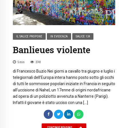
IL SALICE PROPONE
IN EVIDENZA
SALICE 124
Banlieues violente
5
min
3741
di Francesco Buzio Nei giorni a cavallo tra giugno e luglio i
telegiornali dell’Europa intera hanno posto sotto gli occhi
di tutti le sommosse popolari iniziate in Francia in seguito
all’uccisione di Nahel, un 17enne di origini nordafricane
ad opera di un poliziotto avvenuta a Nanterre (Parigi).
Infatti il giovane è stato ucciso con una […]
CONTINUE READING