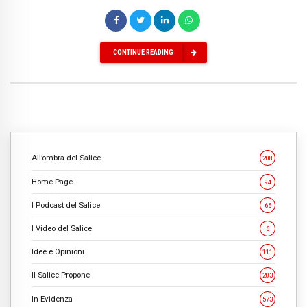
CONTINUE READING
All’ombra del Salice
208
Home Page
94
I Podcast del Salice
66
I Video del Salice
6
Idee e Opinioni
111
Il Salice Propone
203
In Evidenza
573