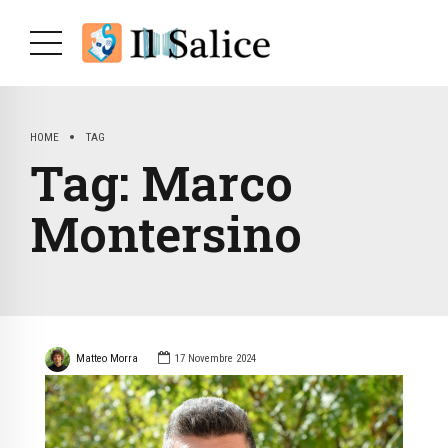
HOME
TAG
Tag:
Marco
Montersino
Matteo Morra
17 Novembre 2024