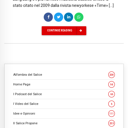
stato citato nel 2009 dalla rivista newyorkese «Time» […]
CONTINUE READING
All’ombra del Salice
208
Home Page
94
I Podcast del Salice
66
I Video del Salice
6
Idee e Opinioni
111
Il Salice Propone
203