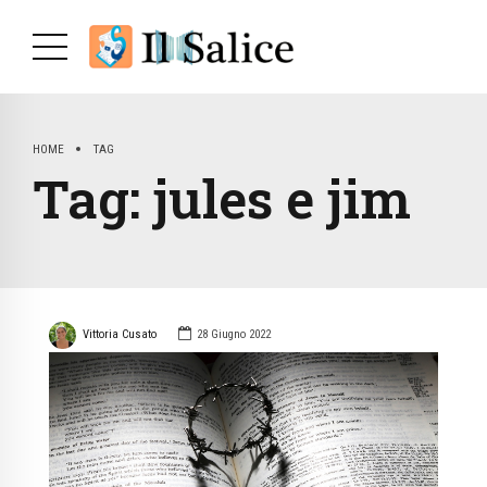
HOME
TAG
Tag:
jules e jim
Vittoria Cusato
28 Giugno 2022