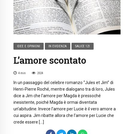
IDEE E OPINIONI
IN EVIDENZA
SALICE 121
L’amore scontato
4
min
2024
In un passaggio del celebre romanzo “Jules et Jim” di
Henri-Pierre Roché, mentre dialogano tra di loro, Jules
dice a Jim che l’amore per Magda è pressoché
inesistente, poiché Magda è ormai diventata
un’abitudine. Invece l’amore per Lucie è il vero amore a
cui aspira. Jim ribatte allora che l’amore per Lucie che
crede essere […]