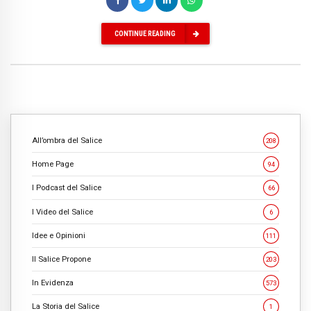
CONTINUE READING
All’ombra del Salice
208
Home Page
94
I Podcast del Salice
66
I Video del Salice
6
Idee e Opinioni
111
Il Salice Propone
203
In Evidenza
573
La Storia del Salice
1