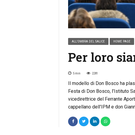
ALL’OMBRA DEL SALICE
HOME PAGE
Per loro si
5
min
2281
Il modello di Don Bosco ha plas
Festa di Don Bosco, l’Istituto S
vicedirettrice del Ferrante Aport
cappellano dell’IPM e don Gian