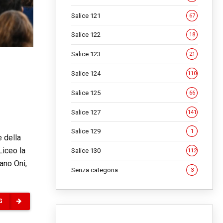
Salice 121
67
Salice 122
18
Salice 123
21
Salice 124
110
Salice 125
66
Salice 127
141
Salice 129
1
e della
Liceo la
Salice 130
112
vano Oni,
Senza categoria
3
G