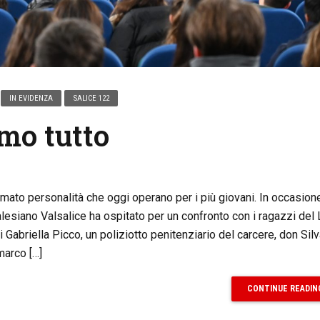
IN EVIDENZA
SALICE 122
amo tutto
mato personalità che oggi operano per i più giovani. In occasion
alesiano Valsalice ha ospitato per un confronto con i ragazzi del 
i Gabriella Picco, un poliziotto penitenziario del carcere, don Sil
marco […]
CONTINUE READIN