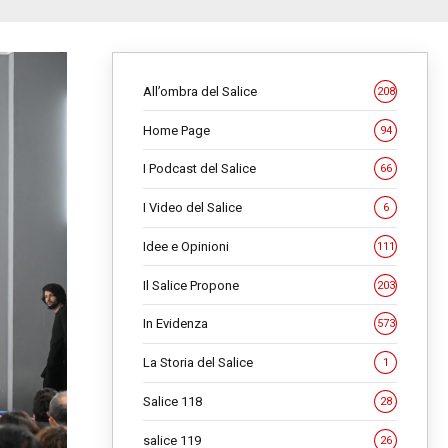
All’ombra del Salice
208
Home Page
94
I Podcast del Salice
66
I Video del Salice
6
Idee e Opinioni
111
Il Salice Propone
203
In Evidenza
573
La Storia del Salice
1
Salice 118
28
salice 119
26