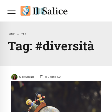
HOME
TAG
Tag:
#diversità
Alice Santucci
21 Giugno 2024