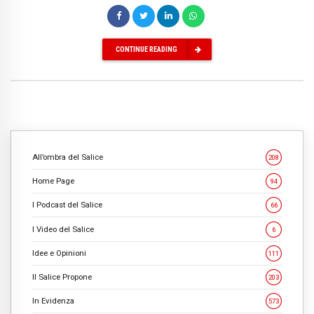
CONTINUE READING
All’ombra del Salice
208
Home Page
94
I Podcast del Salice
66
I Video del Salice
6
Idee e Opinioni
111
Il Salice Propone
203
In Evidenza
573