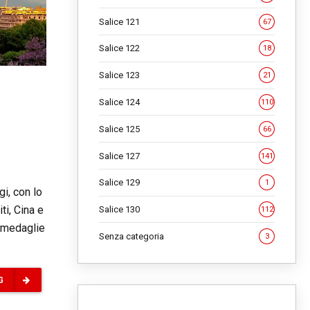
Salice 121
67
Salice 122
18
Salice 123
21
Salice 124
110
Salice 125
66
Salice 127
141
Salice 129
1
i, con lo
ti, Cina e
Salice 130
112
ù medaglie
Senza categoria
3
G