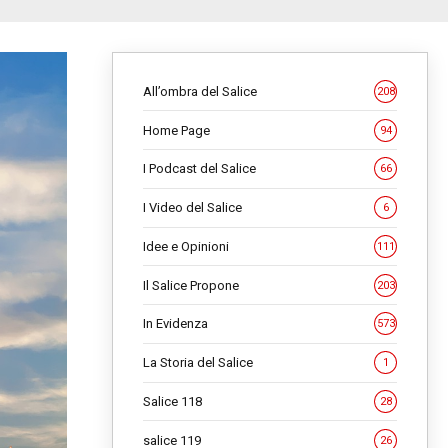
All’ombra del Salice
208
Home Page
94
I Podcast del Salice
66
I Video del Salice
6
Idee e Opinioni
111
Il Salice Propone
203
In Evidenza
573
La Storia del Salice
1
Salice 118
28
salice 119
26