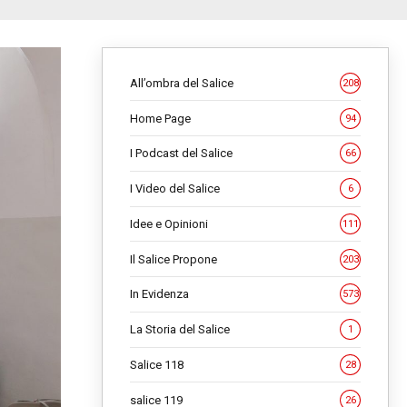
All’ombra del Salice
208
Home Page
94
I Podcast del Salice
66
I Video del Salice
6
Idee e Opinioni
111
Il Salice Propone
203
In Evidenza
573
La Storia del Salice
1
Salice 118
28
salice 119
26