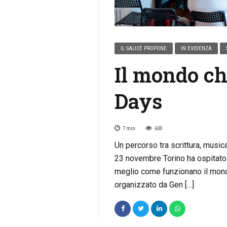
IL SALICE PROPONE
IN EVIDENZA
Il mondo ch
Days
7
min
600
Un percorso tra scrittura, music
23 novembre Torino ha ospitato 
meglio come funzionano il mondo
organizzato da Gen […]