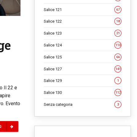
Salice 121
67
Salice 122
18
Salice 123
21
ge
Salice 124
110
Salice 125
66
Salice 127
141
Salice 129
1
o Il 22 e
Salice 130
112
apire
vo. Evento
Senza categoria
3
G