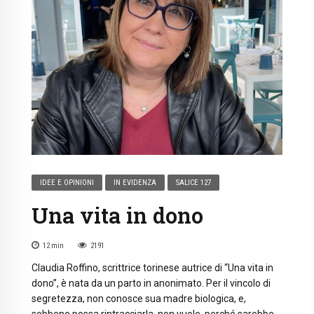
IDEE E OPINIONI
IN EVIDENZA
SALICE 127
Una vita in dono
12
min
2191
Claudia Roffino, scrittrice torinese autrice di “Una vita in
dono”, è nata da un parto in anonimato. Per il vincolo di
segretezza, non conosce sua madre biologica, e,