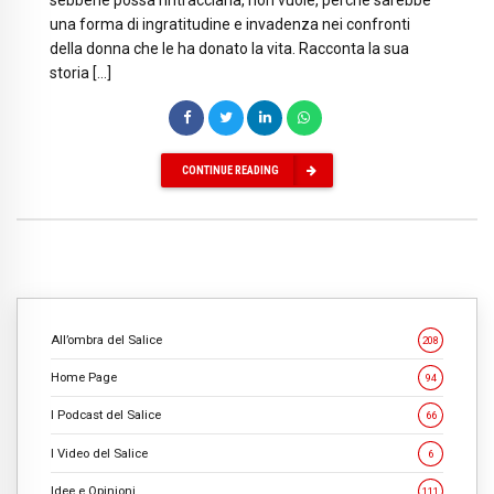
sebbene possa rintracciarla, non vuole, perché sarebbe
una forma di ingratitudine e invadenza nei confronti
della donna che le ha donato la vita. Racconta la sua
storia […]
CONTINUE READING
All’ombra del Salice
208
Home Page
94
I Podcast del Salice
66
I Video del Salice
6
Idee e Opinioni
111