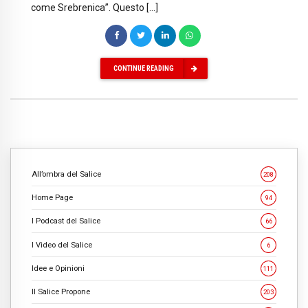
come Srebrenica”. Questo […]
CONTINUE READING
All’ombra del Salice
208
Home Page
94
I Podcast del Salice
66
I Video del Salice
6
Idee e Opinioni
111
Il Salice Propone
203