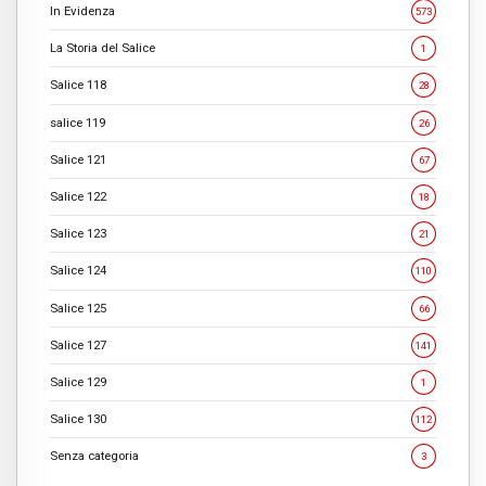
In Evidenza
573
La Storia del Salice
1
Salice 118
28
salice 119
26
Salice 121
67
Salice 122
18
Salice 123
21
Salice 124
110
Salice 125
66
Salice 127
141
Salice 129
1
Salice 130
112
Senza categoria
3