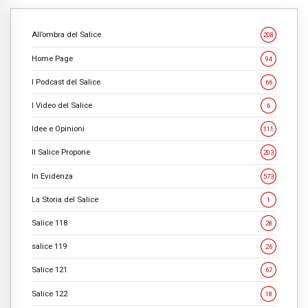
All’ombra del Salice
208
Home Page
94
I Podcast del Salice
66
I Video del Salice
6
Idee e Opinioni
111
Il Salice Propone
203
In Evidenza
573
La Storia del Salice
1
Salice 118
28
salice 119
26
Salice 121
67
Salice 122
18