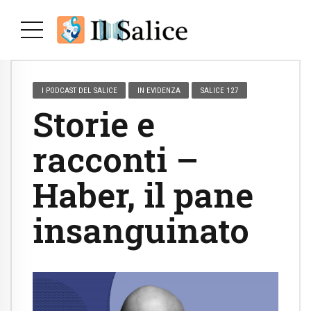
I PODCAST DEL SALICE
IN EVIDENZA
SALICE 127
Storie e
racconti –
Haber, il pane
insanguinato