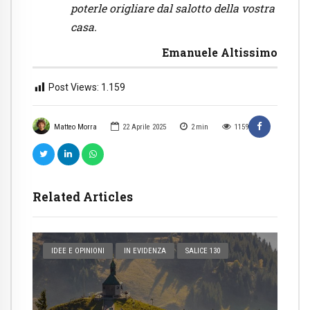
poterle origliare dal salotto della vostra
casa.
Emanuele Altissimo
Post Views:
1.159
Matteo Morra
22 Aprile 2025
2
min
1159
Related Articles
IDEE E OPINIONI
IN EVIDENZA
SALICE 130