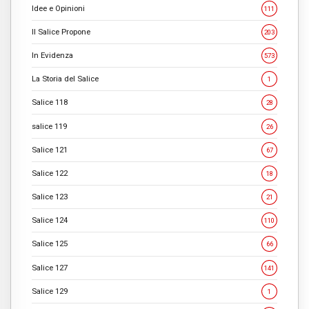
Idee e Opinioni
111
Il Salice Propone
203
In Evidenza
573
La Storia del Salice
1
Salice 118
28
salice 119
26
Salice 121
67
Salice 122
18
Salice 123
21
Salice 124
110
Salice 125
66
Salice 127
141
Salice 129
1