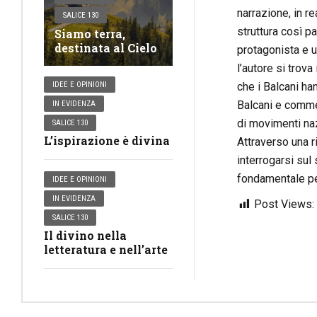
narrazione, in re
SALICE 130
struttura così pa
Siamo terra,
destinata al Cielo
protagonista e u
l’autore si trov
che i Balcani han
IDEE E OPINIONI
Balcani e commen
IN EVIDENZA
di movimenti naz
SALICE 130
L’ispirazione è divina
Attraverso una ri
interrogarsi sul
fondamentale pe
IDEE E OPINIONI
IN EVIDENZA
Post Views:
SALICE 130
Il divino nella
letteratura e nell’arte