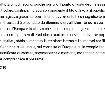
altà, la arricchiscono, poiché portano il punto di vista degli stessi 
rticolare, continua il discorso spiegando il titolo. Svela al pubbli
na ragazza greca, Europa. Il nome ovviamente ha un significato all
a in Grecia ed è circondato da
discussioni sull’identità europea
,
no con l’Europa e lo sforzo che hanno compiuto i greci a definire l
ta come per secoli essi siano stati un crocevia tra diverse popol
ionalisti, abbia aumentato la tensione interna e i numerosi conflit
flessione sulle lingue, sul concetto di Europa e sulla complessa st
 significato di identità, appartenenza e memoria, mostrando come
r comprendere il presente.
219