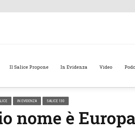
Il Salice Propone
In Evidenza
Video
Podc
LICE
IN EVIDENZA
SALICE 130
io nome è Europ