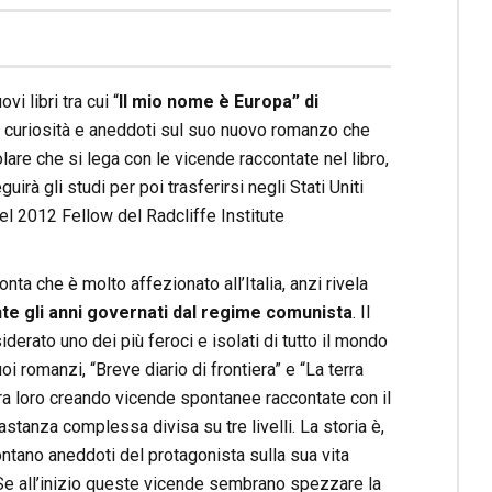
i libri tra cui “
Il mio nome è Europa” di
une curiosità e aneddoti sul suo nuovo romanzo che
are che si lega con le vicende raccontate nel libro,
uirà gli studi per poi trasferirsi negli Stati Uniti
l 2012 Fellow del Radcliffe Institute
nta che è molto affezionato all’Italia, anzi rivela
ante gli anni governati dal regime comunista
. Il
iderato uno dei più feroci e isolati di tutto il mondo
i romanzi, “Breve diario di frontiera” e “La terra
o tra loro creando vicende spontanee raccontate con il
stanza complessa divisa su tre livelli. La storia è,
ntano aneddoti del protagonista sulla sua vita
 Se all’inizio queste vicende sembrano spezzare la