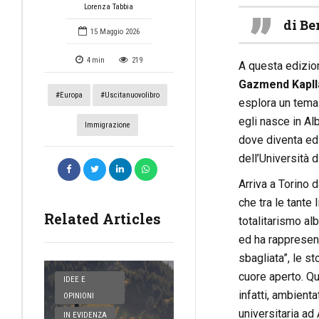
Lorenza Tabbia
di Be
15 Maggio 2026
4
min
219
A questa edizione
Gazmend Kapll
#europa
#uscitanuovolibro
esplora un tema 
egli nasce in Alb
Immigrazione
dove diventa edi
dell’Università d
Arriva a Torino d
che tra le tante
Related Articles
totalitarismo alb
ed ha rappresent
sbagliata”, le s
cuore aperto. Qu
IDEE E
infatti, ambienta
OPINIONI
universitaria ad
IN EVIDENZA