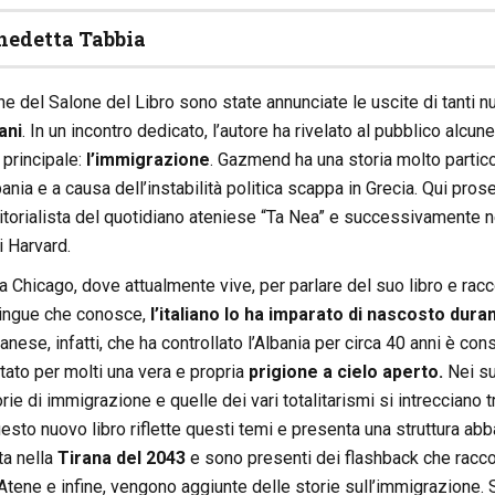
nedetta Tabbia
 del Salone del Libro sono state annunciate le uscite di tanti nuov
ani
. In un incontro dedicato, l’autore ha rivelato al pubblico alc
principale:
l’immigrazione
. Gazmend ha una storia molto particol
ania e a causa dell’instabilità politica scappa in Grecia. Qui proseg
torialista del quotidiano ateniese “Ta Nea” e successivamente ne
i Harvard.
a Chicago, dove attualmente vive, per parlare del suo libro e racco
 lingue che conosce,
l’italiano lo ha imparato di nascosto dur
anese, infatti, che ha controllato l’Albania per circa 40 anni è cons
ato per molti una vera e propria
prigione a cielo aperto.
Nei suo
torie di immigrazione e quelle dei vari totalitarismi si intreccian
esto nuovo libro riflette questi temi e presenta una struttura abba
ta nella
Tirana del 2043
e sono presenti dei flashback che racco
 Atene e infine, vengono aggiunte delle storie sull’immigrazione.