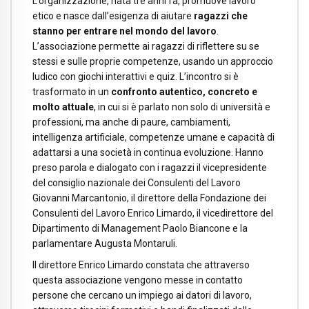
L’organizzazione, nata tre anni fa, promuove lavoro
etico e nasce dall’esigenza di aiutare
ragazzi che
stanno per entrare nel mondo del lavoro
.
L’associazione permette ai ragazzi di riflettere su se
stessi e sulle proprie competenze, usando un approccio
ludico con giochi interattivi e quiz. L’incontro si è
trasformato in un
confronto autentico, concreto e
molto attuale
, in cui si è parlato non solo di università e
professioni, ma anche di paure, cambiamenti,
intelligenza artificiale, competenze umane e capacità di
adattarsi a una società in continua evoluzione. Hanno
preso parola e dialogato con i ragazzi il vicepresidente
del consiglio nazionale dei Consulenti del Lavoro
Giovanni Marcantonio, il direttore della Fondazione dei
Consulenti del Lavoro Enrico Limardo, il vicedirettore del
Dipartimento di Management Paolo Biancone e la
parlamentare Augusta Montaruli.
Il direttore Enrico Limardo constata che attraverso
questa associazione vengono messe in contatto
persone che cercano un impiego ai datori di lavoro,