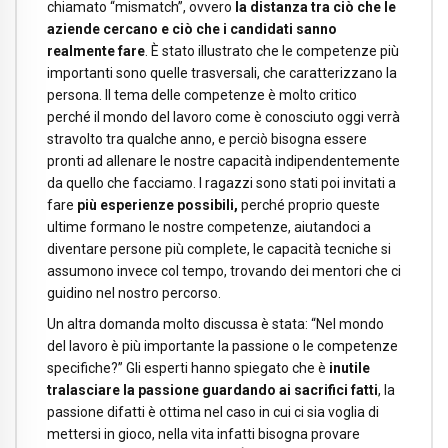
chiamato “mismatch”, ovvero
la distanza tra ciò che le
aziende cercano e ciò che i candidati sanno
realmente fare
. È stato illustrato che le competenze più
importanti sono quelle trasversali, che caratterizzano la
persona. Il tema delle competenze è molto critico
perché il mondo del lavoro come è conosciuto oggi verrà
stravolto tra qualche anno, e perciò bisogna essere
pronti ad allenare le nostre capacità indipendentemente
da quello che facciamo. I ragazzi sono stati poi invitati a
fare
più esperienze possibili,
perché proprio queste
ultime formano le nostre competenze, aiutandoci a
diventare persone più complete, le capacità tecniche si
assumono invece col tempo, trovando dei mentori che ci
guidino nel nostro percorso.
Un altra domanda molto discussa è stata: “Nel mondo
del lavoro è più importante la passione o le competenze
specifiche?” Gli esperti hanno spiegato che è
inutile
tralasciare la passione guardando ai sacrifici fatti
, la
passione difatti è ottima nel caso in cui ci sia voglia di
mettersi in gioco, nella vita infatti bisogna provare