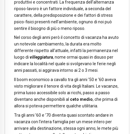
produttivi e concentrati. La frequenza dell’alternanza
riposo-lavoro è un fattore individuale, a seconda del
carattere, della predisposizione e dei fattori di stress
psico-fisici presenti nell’ambiente, ognuno di noi può
sentire il bisogno di più o meno riposo.
Nel corso degli anni però il concetto di vacanza ha avuto
un notevole cambiamento, la durata era molto
differente rispetto all’attuale, infatti la permanenza nel
luogo di
villeggiatura
, nome ormai quasi in disuso per
indicare la località nel quale si svolgevano le ferie negli
anni passati, si aggirava intorno ai 2 o 3 mesi.
Il boom economico a cavallo tra gli anni ’50 e ’60 aveva
visto migliorare il tenore di vita degli Italiani. Le vacanze,
prima lusso accessibile solo ai ricchi, passo a passo
diventano anche disponibili al
ceto medio
, che prima di
allora si poteva permettere qualche utilitaria.
Tra gli anni ’60 e ’70 diventa quasi scontato andare in
vacanza con l’intera famiglia per un mese intero per
arrivare alla destinazione, stessa ogni anno; le mete più