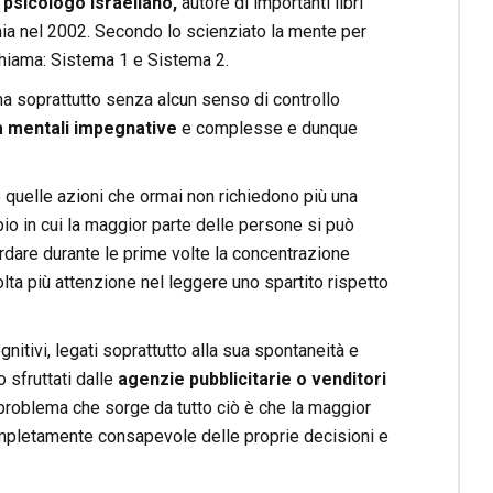
psicologo israeliano,
autore di importanti libri
ia nel 2002. Secondo lo scienziato la mente per
chiama: Sistema 1 e Sistema 2.
 soprattutto senza alcun senso di controllo
tà mentali impegnative
e complesse e dunque
 quelle azioni che ormai non richiedono più una
o in cui la maggior parte delle persone si può
cordare durante le prime volte la concentrazione
ta più attenzione nel leggere uno spartito rispetto
itivi, legati soprattutto alla sua spontaneità e
 sfruttati dalle
agenzie pubblicitarie o venditori
 problema che sorge da tutto ciò è che la maggior
ompletamente consapevole delle proprie decisioni e