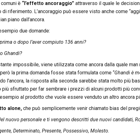
ù comuni è
“l’effetto ancoraggio”
attraverso il quale le decision
o di riferimento. L’ancoraggio può essere visto anche come “aggiu
ian piano dall’ancora.
esempio due domande:
prima o dopo l’aver compiuto 136 anni?
to Ghandi?
tante impossibile, viene utilizzata come ancora dalla quale man m
 però la prima domanda fosse stata formulata come “
Ghandi è mo
o l’ancora, la risposta alla seconda sarebbe stata molto più ba
 più sfruttato per far sembrare i prezzi di alcuni prodotti più con
sempio al prodotto che vuole essere venduto un altro ancora più
tto alone,
che può semplicemente venir chiamato bias del pregi
l nuovo personale e ti vengono descritti due nuovi candidati, R
igente, Determinato, Presente, Possessivo, Molesto.