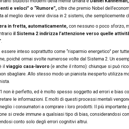
ortanti studiosi moderni della mente umana è
Daniel Kahneman, 
lenti e veloci” o “Rumore”,
oltre che premio Nobel dell’econom
ta al meglio deve venir divisa in 2 sistemi, che semplicemente 
era in fretta, automaticamente,
con nessuno o poco sforzo, ma
ntrario
il Sistema 2 indirizza l’attenzione verso quelle attivi
”.
 essere inteso soprattutto come “risparmio energetico” per tutte
ne, poiché ormai svolte numerose volte dal Sistema 2. Un esempi
 il
viaggio casa-lavoro
(e anche il ritorno): chiunque si può ri
on sbagliare. Allo stesso modo un pianista inesperto utilizza mol
ista.
1 non è perfetto, ed è molto spesso soggetto ad errori e bias cogn
rpretare le informazioni. E molti di questi processi mentali vengono
eglio i consumatori a comprare i loro prodotti. Il più importante
sone si crede immune a qualsiasi tipo di bias, considerandosi c
ndosi conto solo degli errori cognitivi altrui.