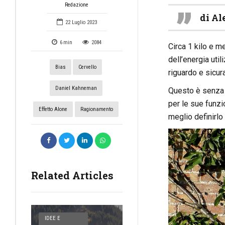
Redazione
di Al
22 Luglio 2023
6
min
2084
Circa 1 kilo e m
dell’energia uti
Bias
Cervello
riguardo e sicur
Daniel Kahneman
Questo è senza m
per le sue funzi
Effetto Alone
Ragionamento
meglio definirl
Related Articles
IDEE E