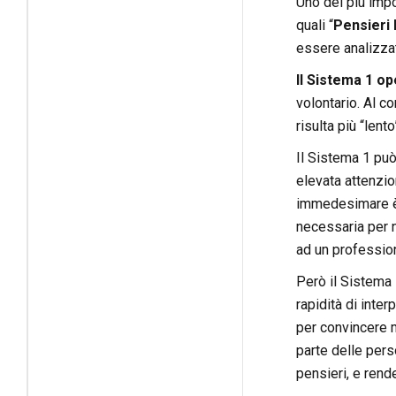
Uno dei più imp
quali “
Pensieri 
essere analizza
Il Sistema 1 op
volontario. Al co
risulta più “lento
Il Sistema 1 può
elevata attenzio
immedesimare è
necessaria per n
ad un profession
Però il Sistema 
rapidità di inte
per convincere m
parte delle per
pensieri, e rende