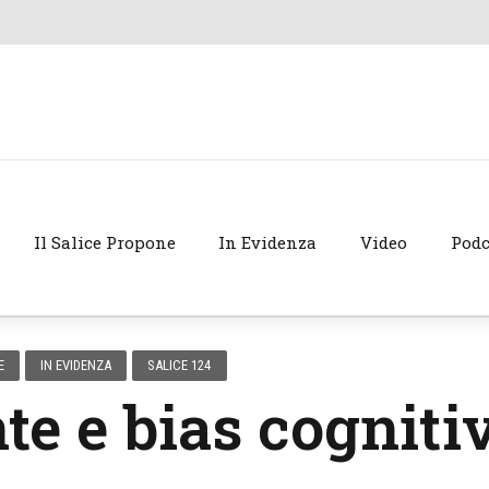
Il Salice Propone
In Evidenza
Video
Podc
E
IN EVIDENZA
SALICE 124
e e bias cogniti