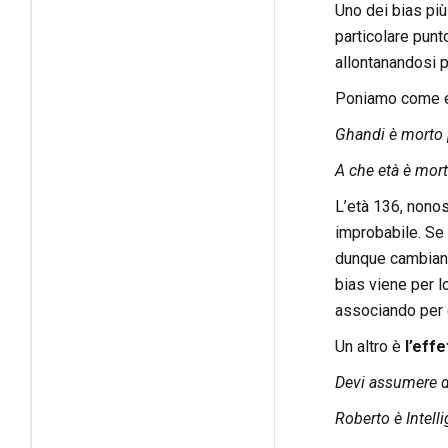
Uno dei bias pi
particolare punt
allontanandosi p
Poniamo come 
Ghandi è morto 
A che età è mor
L’età 136, nonos
improbabile. Se
dunque cambiand
bias viene per lo
associando per e
Un altro è
l’effe
Devi assumere de
Roberto è Intell