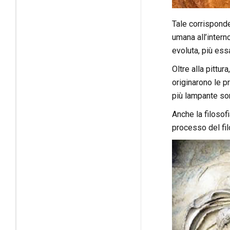
Tale corrisponden
umana all’intern
evoluta, più ess
Oltre alla pittur
originarono le pr
più lampante sono
Anche la filoso
processo del fil