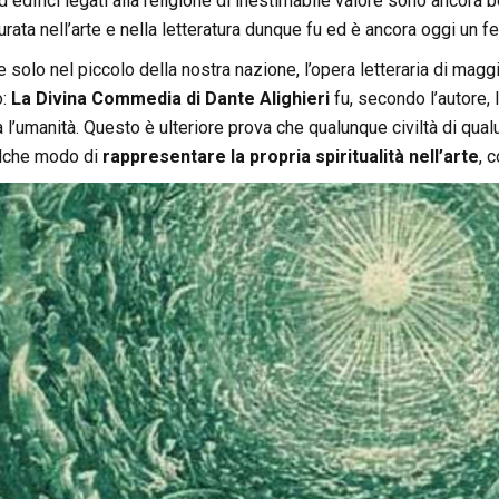
 edifici legati alla religione di inestimabile valore sono ancora b
gurata nell’arte e nella letteratura dunque fu ed è ancora oggi un 
solo nel piccolo della nostra nazione, l’opera letteraria di magg
o:
La Divina Commedia di Dante Alighieri
fu, secondo l’autore, 
a l’umanità. Questo è ulteriore prova che qualunque civiltà di qua
alche modo di
rappresentare la propria spiritualità nell’arte
, 