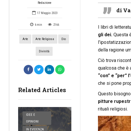
Redazione
di Va
17 Maggio 2023
6
min
2166
I libri di letter
gli dei.
Questa è
Arte
Arte Religiosa
Dio
l’ipostatizzazio
della ragione u
Divinità
Ciò trova riscon
qualcosa che è a
“con” e “per” l
che si pone propr
Related Articles
Questo bisogno d
pitture rupestri
rituali religiosi.
IDEE E
OPINIONI
IN EVIDENZA