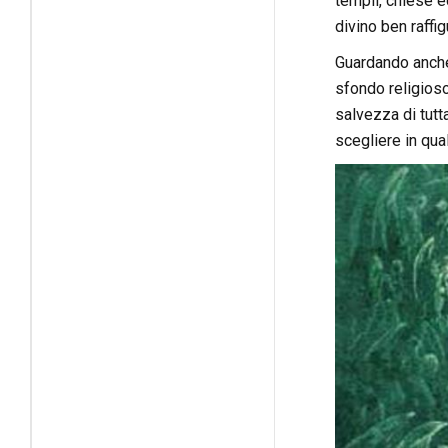
templi, chiese ed
divino ben raffi
Guardando anche 
sfondo religios
salvezza di tutt
scegliere in qu