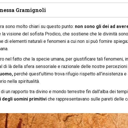
nessa Gramignoli
atura sono molto chiari su questo punto:
non sono gli dei ad aver
 la visione del sofista Prodico, che sostiene che le divinità son
ne di elementi naturali e fenomeni a cui non si può fornire spieg
mana.
tro nel fatto che la specie umana, per giustificare tali fenomeni, 
l di là della sfera sensoriale e razionale delle nostre percezioni 
’uomo,
perché quest’ultimo trova rifugio rispetto all’insistenza e 
io nella spiritualità.
i un rapporto tra divino e mondo terrestre fin dall’alba dei tempi
 degli uomini primitivi
che rappresentavano sulle pareti delle cav