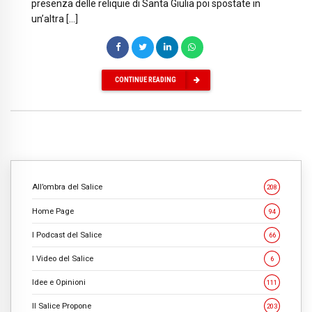
presenza delle reliquie di Santa Giulia poi spostate in
un’altra […]
CONTINUE READING
All’ombra del Salice
208
Home Page
94
I Podcast del Salice
66
I Video del Salice
6
Idee e Opinioni
111
Il Salice Propone
203