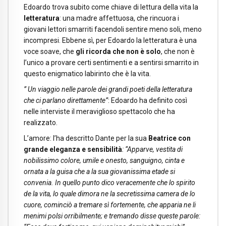
Edoardo trova subito come chiave di lettura della vita la
letteratura
: una madre affettuosa, che rincuora i
giovani lettori smarriti facendoli sentire meno soli, meno
incompresi. Ebbene sì, per Edoardo la letteratura è una
voce soave, che
gli ricorda che non è solo
, che non è
l’unico a provare certi sentimenti e a sentirsi smarrito in
questo enigmatico labirinto che è la vita.
” Un viaggio nelle parole dei grandi poeti della letteratura
che ci parlano direttamente”
: Edoardo ha definito così
nelle interviste il meraviglioso spettacolo che ha
realizzato.
L’amore: l’ha descritto Dante per la sua
Beatrice con
grande eleganza e sensibilità
: “Apparve, vestita di
nobilissimo colore
, umile e onesto, sanguigno, cinta e
ornata a la guisa che a la sua giovanissima etade si
convenia.
In quello punto dico veracemente che lo spirito
de la vita, lo quale dimora ne la secretissima camera de lo
cuore, cominciò a tremare sì fortemente, che apparia ne li
menimi polsi orribilmente; e tremando disse queste parole: