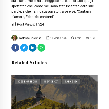
sullo schermo, e ha echeggiato nei cuori di tutti quegli
spettatori che, come me, sono stati incantati dalle sue
parole, e che hanno sussurrato tra sé e sé: “Cantami
d’amore, Edoardo, cantami”.
Post Views:
1.524
Costanza Castorina
10 Marzo 2025
6
min
1524
Related Articles
IDEE E OPINIONI
IN EVIDENZA
SALICE 130