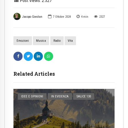
Post Views:
2.327
Jacopo Covolan
7 Ottobre 2024
4
min
2327
Emozioni
Musica
Radio
Vita
Related Articles
IDEE E OPINIONI
IN EVIDENZA
SALICE 130