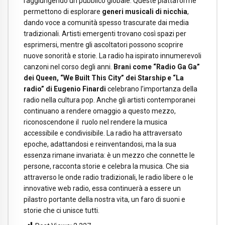
raggiungendo un pubblico globale. Queste piattaforme
permettono di esplorare
generi musicali di nicchia
,
dando voce a comunità spesso trascurate dai media
tradizionali. Artisti emergenti trovano così spazi per
esprimersi, mentre gli ascoltatori possono scoprire
nuove sonorità e storie. La radio ha ispirato innumerevoli
canzoni nel corso degli anni.
Brani come “Radio Ga Ga”
dei Queen, “We Built This City” dei Starship e “La
radio” di Eugenio Finardi
celebrano l’importanza della
radio nella cultura pop. Anche gli artisti contemporanei
continuano a rendere omaggio a questo mezzo,
riconoscendone il ruolo nel rendere la musica
accessibile e condivisibile. La radio ha attraversato
epoche, adattandosi e reinventandosi, ma la sua
essenza rimane invariata: è un mezzo che connette le
persone, racconta storie e celebra la musica. Che sia
attraverso le onde radio tradizionali, le radio libere o le
innovative web radio, essa continuerà a essere un
pilastro portante della nostra vita, un faro di suoni e
storie che ci unisce tutti.