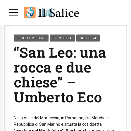
IL SALICE PROPONE
IN EVIDENZA
SALICE 124
“San Leo: una
rocca e due
chiese” –
Umberto Eco
Nella Valle del Marecchia, in Romagna, fra Marche e
Repubblica di San Marino è situata la cosiddetta
“capitale del Montefeltro”, San Leo
, che prende il suo