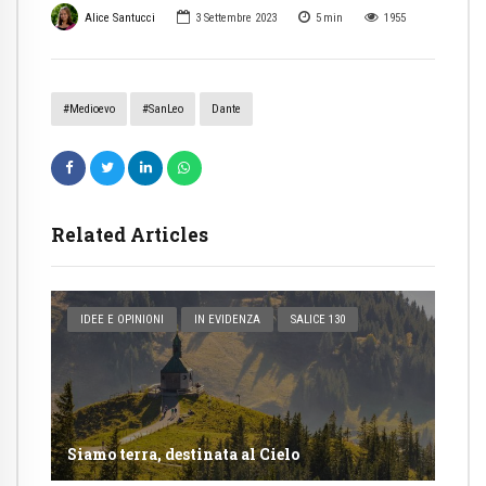
Alice Santucci
3 Settembre 2023
5
min
1955
#Medioevo
#SanLeo
Dante
Related Articles
IDEE E OPINIONI
IN EVIDENZA
SALICE 130
Siamo terra, destinata al Cielo