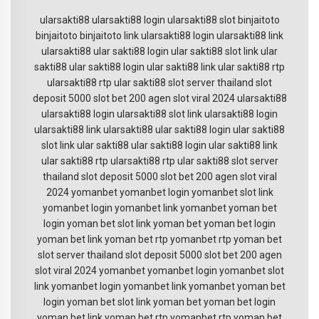
ularsakti88
ularsakti88 login
ularsakti88 slot
binjaitoto
binjaitoto
binjaitoto
link ularsakti88
login ularsakti88
link
ularsakti88
ular sakti88 login
ular sakti88 slot
link ular
sakti88
ular sakti88
login ular sakti88
link ular sakti88
rtp
ularsakti88
rtp ular sakti88
slot server thailand
slot
deposit 5000
slot bet 200
agen slot viral 2024
ularsakti88
ularsakti88 login
ularsakti88 slot
link ularsakti88
login
ularsakti88
link ularsakti88
ular sakti88 login
ular sakti88
slot
link ular sakti88
ular sakti88
login ular sakti88
link
ular sakti88
rtp ularsakti88
rtp ular sakti88
slot server
thailand
slot deposit 5000
slot bet 200
agen slot viral
2024
yomanbet
yomanbet login
yomanbet slot
link
yomanbet
login yomanbet
link yomanbet
yoman bet
login
yoman bet slot
link yoman bet
yoman bet
login
yoman bet
link yoman bet
rtp yomanbet
rtp yoman bet
slot server thailand
slot deposit 5000
slot bet 200
agen
slot viral 2024
yomanbet
yomanbet login
yomanbet slot
link yomanbet
login yomanbet
link yomanbet
yoman bet
login
yoman bet slot
link yoman bet
yoman bet
login
yoman bet
link yoman bet
rtp yomanbet
rtp yoman bet