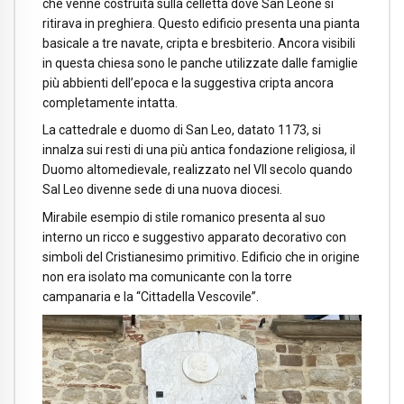
che venne costruita sulla celletta dove San Leone si
ritirava in preghiera. Questo edificio presenta una pianta
basicale a tre navate, cripta e bresbiterio. Ancora visibili
in questa chiesa sono le panche utilizzate dalle famiglie
più abbienti dell’epoca e la suggestiva cripta ancora
completamente intatta.
La cattedrale e duomo di San Leo, datato 1173, si
innalza sui resti di una più antica fondazione religiosa, il
Duomo altomedievale, realizzato nel VII secolo quando
Sal Leo divenne sede di una nuova diocesi.
Mirabile esempio di stile romanico presenta al suo
interno un ricco e suggestivo apparato decorativo con
simboli del Cristianesimo primitivo. Edificio che in origine
non era isolato ma comunicante con la torre
campanaria e la “Cittadella Vescovile”.