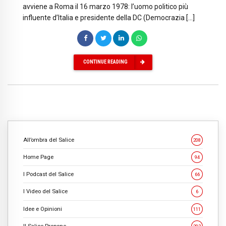
avviene a Roma il 16 marzo 1978: l’uomo politico più
influente d’Italia e presidente della DC (Democrazia […]
CONTINUE READING
All’ombra del Salice
208
Home Page
94
I Podcast del Salice
66
I Video del Salice
6
Idee e Opinioni
111
Il Salice Propone