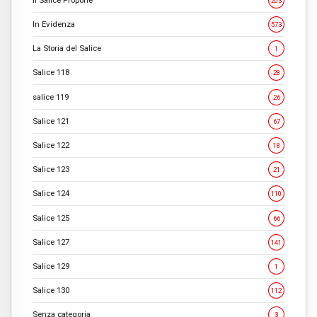
203
In Evidenza
573
La Storia del Salice
1
Salice 118
28
salice 119
26
Salice 121
67
Salice 122
18
Salice 123
21
Salice 124
110
Salice 125
66
Salice 127
141
Salice 129
1
Salice 130
112
Senza categoria
3