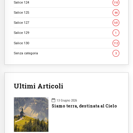
Salice 124
110
Salice 125
66
Salice 127
141
Salice 129
1
Salice 130
112
Senza categoria
3
Ultimi Articoli
13 Giugno 2026
Siamo terra, destinata al Cielo