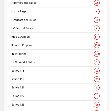
All’ombra del Salice
208
Home Page
94
I Podcast del Salice
66
I Video del Salice
6
Idee e Opinioni
111
Il Salice Propone
203
In Evidenza
573
La Storia del Salice
1
Salice 118
28
salice 119
26
Salice 121
67
Salice 122
18
Salice 123
21