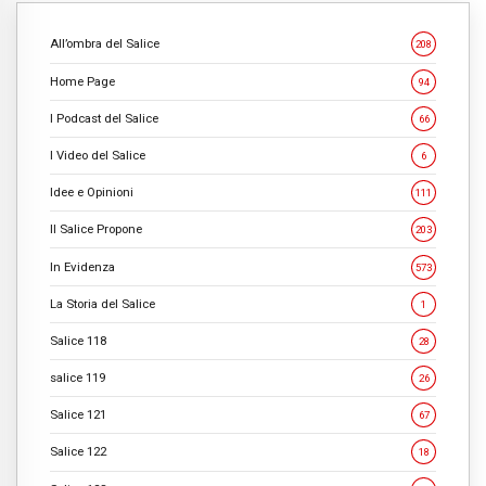
All’ombra del Salice
208
Home Page
94
I Podcast del Salice
66
I Video del Salice
6
Idee e Opinioni
111
Il Salice Propone
203
In Evidenza
573
La Storia del Salice
1
Salice 118
28
salice 119
26
Salice 121
67
Salice 122
18