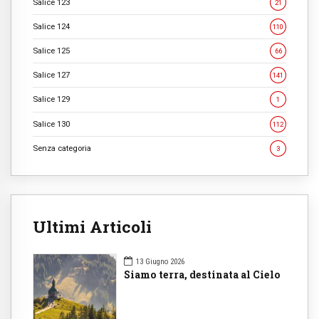
Salice 123
21
Salice 124
110
Salice 125
66
Salice 127
141
Salice 129
1
Salice 130
112
Senza categoria
3
Ultimi Articoli
13 Giugno 2026
Siamo terra, destinata al Cielo