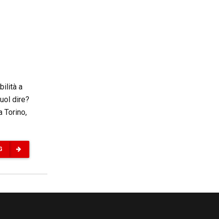
bilità a
uol dire?
a Torino,
G