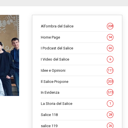
All’ombra del Salice
208
Home Page
94
I Podcast del Salice
66
I Video del Salice
6
Idee e Opinioni
111
Il Salice Propone
203
In Evidenza
573
La Storia del Salice
1
Salice 118
28
salice 119
26