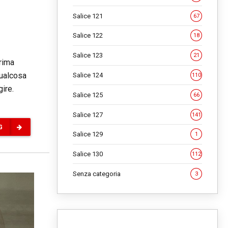
Salice 121
67
Salice 122
18
Salice 123
21
prima
qualcosa
Salice 124
110
 agire.
Salice 125
66
Salice 127
141
G
Salice 129
1
Salice 130
112
Senza categoria
3