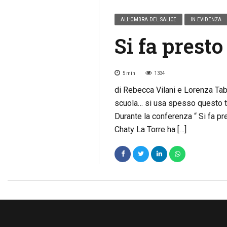
ALL’OMBRA DEL SALICE
IN EVIDENZA
Si fa presto
5
min
1334
di Rebecca Vilani e Lorenza Tabbi
scuola… si usa spesso questo t
Durante la conferenza “ Si fa pre
Chaty La Torre ha […]