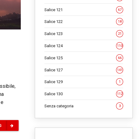
Salice 121
67
Salice 122
18
Salice 123
21
Salice 124
110
Salice 125
66
Salice 127
141
Salice 129
1
ssibile,
na
Salice 130
112
 e
Senza categoria
3
G