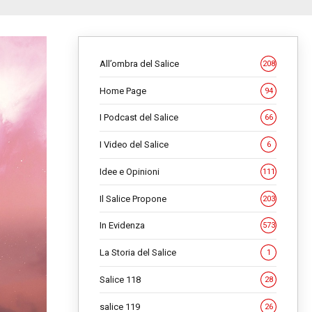
All’ombra del Salice
208
Home Page
94
I Podcast del Salice
66
I Video del Salice
6
Idee e Opinioni
111
Il Salice Propone
203
In Evidenza
573
La Storia del Salice
1
Salice 118
28
salice 119
26