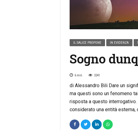
IL SALICE PROPONE
IN EVIDENZA
Sogno dunq
6
min
3241
di Alessandro Bili Dare un signi
ma questi sono un fenomeno talm
risposta a questo interrogativo.
considerato una entità esterna,