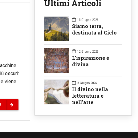
Ultimi Articoli
13 Giugno 2026
Siamo terra,
destinata al Cielo
12 Giugno 2026
L'ispirazione è
divina
macchine
iù oscuri:
 e viene
8 Giugno 2026
Il divino nella
letteratura e
nell’arte
G