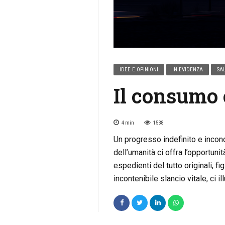
IDEE E OPINIONI
IN EVIDENZA
SAL
Il consumo 
4
min
1538
Un progresso indefinito e incon
dell’umanità ci offra l’opportuni
espedienti del tutto originali, 
incontenibile slancio vitale, ci il