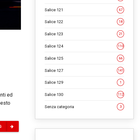
Salice 121
67
Salice 122
18
Salice 123
21
Salice 124
110
Salice 125
66
Salice 127
141
Salice 129
1
nti ed
Salice 130
112
uesto
Senza categoria
3
G