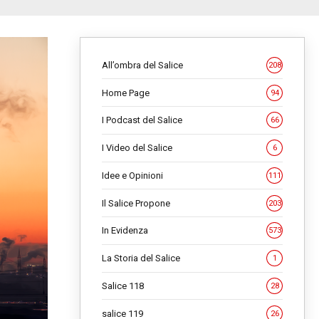
All’ombra del Salice
208
Home Page
94
I Podcast del Salice
66
I Video del Salice
6
Idee e Opinioni
111
Il Salice Propone
203
In Evidenza
573
La Storia del Salice
1
Salice 118
28
salice 119
26