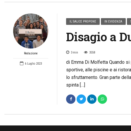
IL SALICE PROPONE
IN EVIDENZA
Disagio a D
3
min
3558
Redazione
di Emma Di Molfetta Quando si pa
6 Luglio 2023
sportive, alle piscine e ai ristor
lo sfruttamento. Gran parte dell
spinta […]