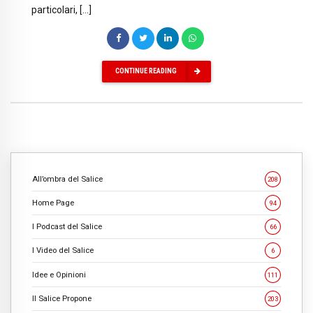
particolari, […]
CONTINUE READING
All’ombra del Salice
208
Home Page
94
I Podcast del Salice
66
I Video del Salice
6
Idee e Opinioni
111
Il Salice Propone
203