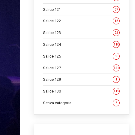
Salice 121
67
Salice 122
18
Salice 123
21
Salice 124
110
Salice 125
66
Salice 127
141
Salice 129
1
Salice 130
112
Senza categoria
3