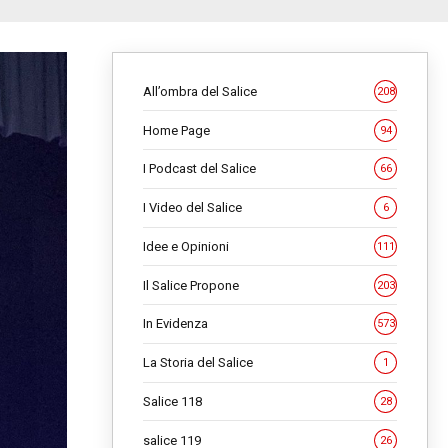
All’ombra del Salice
208
Home Page
94
I Podcast del Salice
66
I Video del Salice
6
Idee e Opinioni
111
Il Salice Propone
203
In Evidenza
573
La Storia del Salice
1
Salice 118
28
salice 119
26