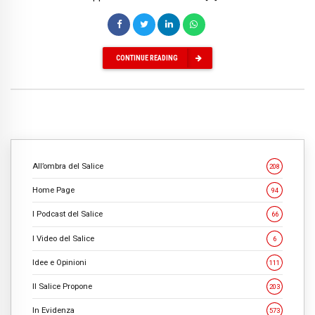
CONTINUE READING
All’ombra del Salice
208
Home Page
94
I Podcast del Salice
66
I Video del Salice
6
Idee e Opinioni
111
Il Salice Propone
203
In Evidenza
573