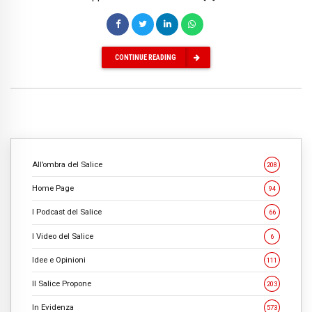
CONTINUE READING
All’ombra del Salice
208
Home Page
94
I Podcast del Salice
66
I Video del Salice
6
Idee e Opinioni
111
Il Salice Propone
203
In Evidenza
573