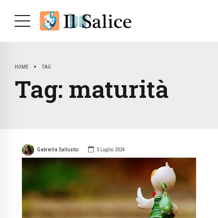
HOME
TAG
Tag:
maturità
Gabriella Sallustio
3 Luglio 2024