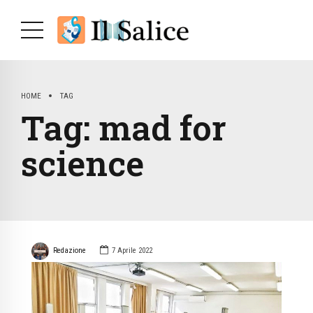
HOME
TAG
Tag:
mad for
science
Redazione
7 Aprile 2022