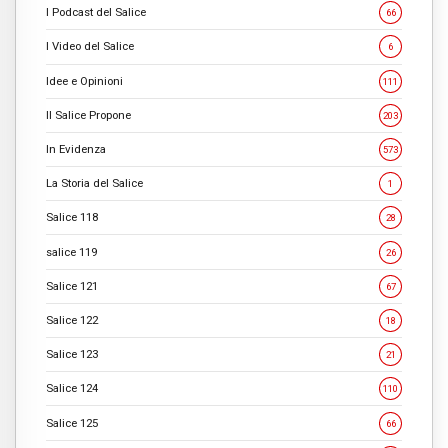
I Podcast del Salice
66
I Video del Salice
6
Idee e Opinioni
111
Il Salice Propone
203
In Evidenza
573
La Storia del Salice
1
Salice 118
28
salice 119
26
Salice 121
67
Salice 122
18
Salice 123
21
Salice 124
110
Salice 125
66