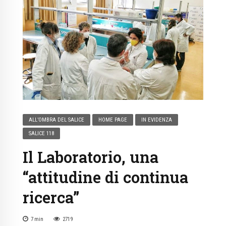
ALL’OMBRA DEL SALICE
HOME PAGE
IN EVIDENZA
SALICE 118
Il Laboratorio, una
“attitudine di continua
ricerca”
7
min
2719