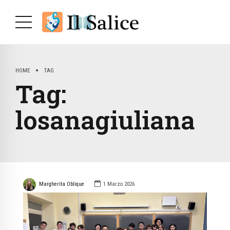
HOME
TAG
Tag:
losanagiuliana
Margherita Oblique
1 Marzo 2026