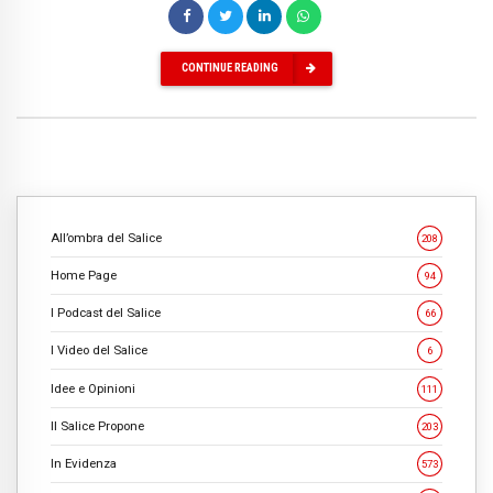
CONTINUE READING
All’ombra del Salice
208
Home Page
94
I Podcast del Salice
66
I Video del Salice
6
Idee e Opinioni
111
Il Salice Propone
203
In Evidenza
573