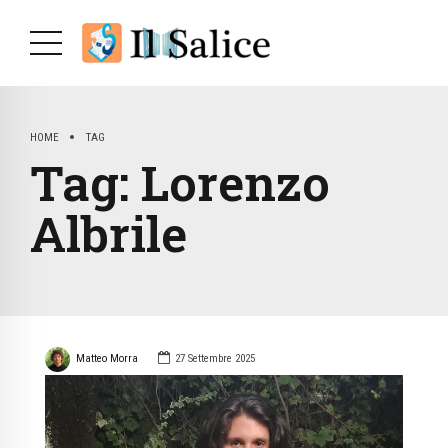
HOME
TAG
Tag:
Lorenzo
Albrile
Matteo Morra
27 Settembre 2025