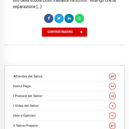
sito della scuola Liceo Valsalice ha scritto: “Ritengo che la
separazione […]
CONTINUE READING
All’ombra del Salice
208
Home Page
94
I Podcast del Salice
66
I Video del Salice
6
Idee e Opinioni
111
Il Salice Propone
203