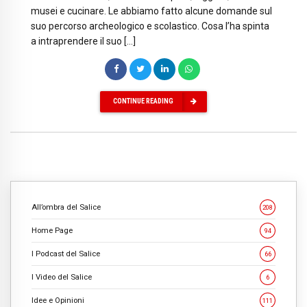
musei e cucinare. Le abbiamo fatto alcune domande sul
suo percorso archeologico e scolastico. Cosa l’ha spinta
a intraprendere il suo […]
CONTINUE READING
All’ombra del Salice
208
Home Page
94
I Podcast del Salice
66
I Video del Salice
6
Idee e Opinioni
111