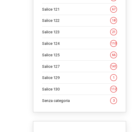
Salice 121
67
Salice 122
18
Salice 123
21
Salice 124
110
Salice 125
66
Salice 127
141
Salice 129
1
Salice 130
112
Senza categoria
3