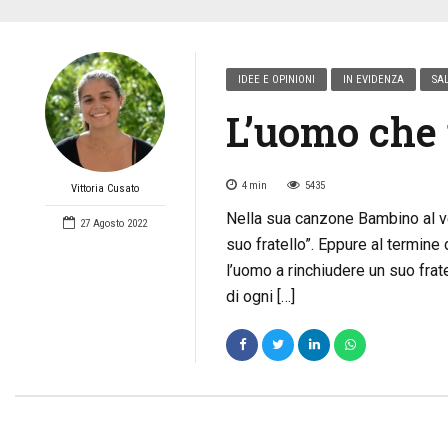
IDEE E OPINIONI
IN EVIDENZA
SAL
L’uomo che
4
min
5435
Vittoria Cusato
Nella sua canzone Bambino al v
27 Agosto 2022
suo fratello”. Eppure al termine 
l’uomo a rinchiudere un suo frat
di ogni […]