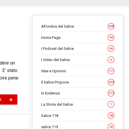
All’ombra del Salice
208
Home Page
94
I Podcast del Salice
66
I Video del Salice
6
idere un
 E’ stato
Idee e Opinioni
111
ubire pene
Il Salice Propone
203
In Evidenza
573
G
La Storia del Salice
1
Salice 118
28
salice 119
26