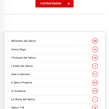
CONTINUE READING
All’ombra del Salice
208
Home Page
94
I Podcast del Salice
66
I Video del Salice
6
Idee e Opinioni
111
Il Salice Propone
203
In Evidenza
573
La Storia del Salice
1
Salice 118
28