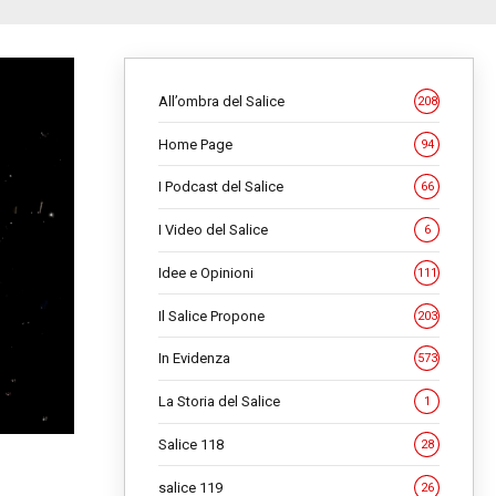
All’ombra del Salice
208
Home Page
94
I Podcast del Salice
66
I Video del Salice
6
Idee e Opinioni
111
Il Salice Propone
203
In Evidenza
573
La Storia del Salice
1
Salice 118
28
salice 119
26