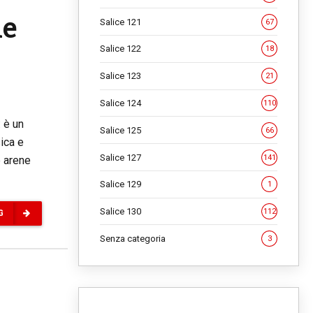
ne
Salice 121
67
Salice 122
18
Salice 123
21
Salice 124
110
 è un
Salice 125
66
sica e
Salice 127
141
e arene
Salice 129
1
Salice 130
112
G
Senza categoria
3