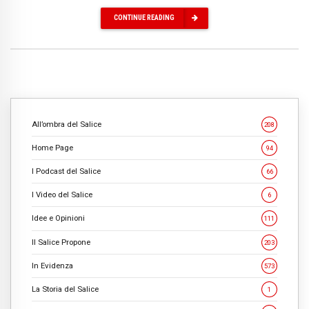
CONTINUE READING
All’ombra del Salice
208
Home Page
94
I Podcast del Salice
66
I Video del Salice
6
Idee e Opinioni
111
Il Salice Propone
203
In Evidenza
573
La Storia del Salice
1