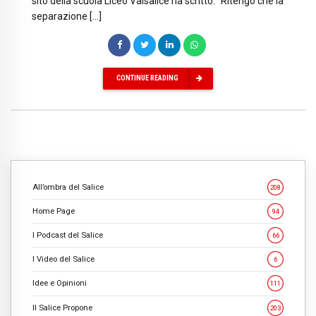
sito della scuola Liceo Valsalice ha scritto: “Ritengo che la
separazione […]
CONTINUE READING
All’ombra del Salice
208
Home Page
94
I Podcast del Salice
66
I Video del Salice
6
Idee e Opinioni
111
Il Salice Propone
203