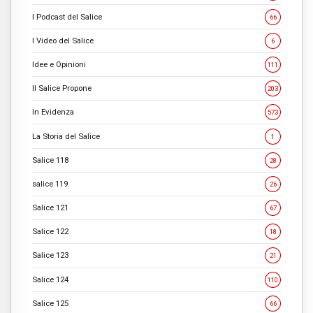
I Podcast del Salice
66
I Video del Salice
6
Idee e Opinioni
111
Il Salice Propone
203
In Evidenza
573
La Storia del Salice
1
Salice 118
28
salice 119
26
Salice 121
67
Salice 122
18
Salice 123
21
Salice 124
110
Salice 125
66