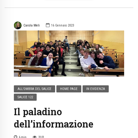
Carola Meli
16 Gennaio 2023
ALL’OMBRA DEL SALICE
HOME PAGE
IN EVIDENZA
SALICE 122
Il paladino
dell’informazione
6
min
3101